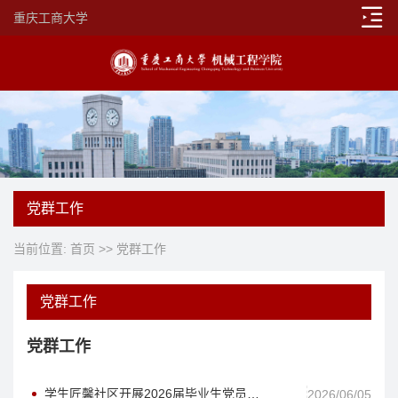
重庆工商大学
党群工作
当前位置:
首页
>>
党群工作
党群工作
党群工作
学生匠馨社区开展2026届毕业生党员最后一堂思政课
2026/06/05